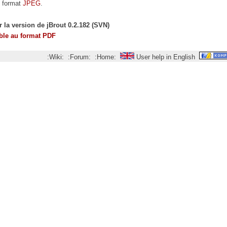
 format
JPEG
.
r la version de jBrout 0.2.182 (SVN)
able au format PDF
:Wiki:
:Forum:
:Home:
User help in English