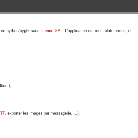
é en python/pygtk sous
licence GPL
. L'application est multi-plateformes, et
album),
TTP
, exporter les images par messagerie, ...),