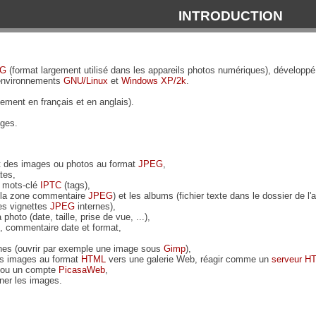
INTRODUCTION
EG
(format largement utilisé dans les appareils photos numériques), développ
 environnements
GNU/Linux
et
Windows XP/2k
.
lement en français et en anglais).
ages.
et des images ou photos au format
JPEG
,
tes,
 mots-clé
IPTC
(tags),
 la zone commentaire
JPEG
) et les albums (fichier texte dans le dossier de l'
es vignettes
JPEG
internes),
 photo (date, taille, prise de vue, ...),
, commentaire date et format,
es (ouvrir par exemple une image sous
Gimp
),
les images au format
HTML
vers une galerie Web, réagir comme un
serveur H
ou un compte
PicasaWeb
,
nner les images.