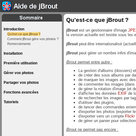
Qu'est-ce que jBrout ?
Introduction
jBrout
est un gestionnaire d'image
JP
Qu'est-ce que jBrout ?
la version actuelle est testée sous les
Comment jBrout gére vos photos ?
jBrout
peut-être internationalisé (actuel
Remerciements
jBrout
peut gérer un nombre infini d'im
Installation
jBrout permet entre autre :
Premiére utilisation
La gestion d'albums (dossiers) 
Gérer vos photos
de créer des sous albums par da
de marquer les images avec des
Partager vos photos
de commenter les images (dans
de gérer la rotation d'image (et d
Fonctions avancées
d'afficher les données
EXIF
de la
de rechercher les images par tag
Tutoriels
d'utiliser des plugins,
de lancer des commandes extern
d'exporter les photos (exporter 
d'exporter vers un compte
Flickr
de gérer un panier pour sélectio
jBrout ne permet pas encore :